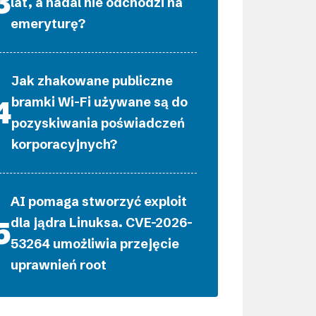
lat, a nadal nie odchodzi na
emeryturę?
Jak zhakowane publiczne
bramki Wi-Fi używane są do
pozyskiwania poświadczeń
korporacyjnych?
AI pomaga stworzyć exploit
dla jądra Linuksa. CVE-2026-
53264 umożliwia przejęcie
uprawnień root