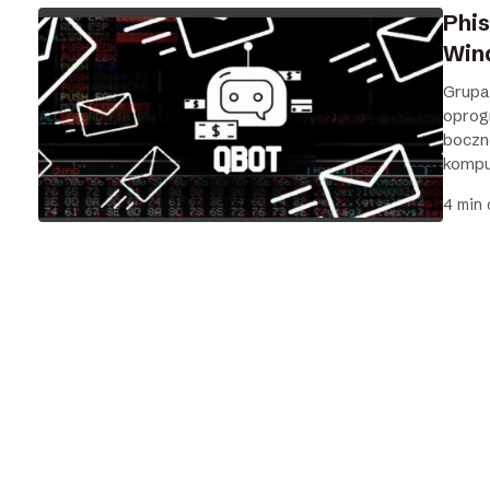
Phis
Win
Grupa
oprog
boczn
komput
4 min 