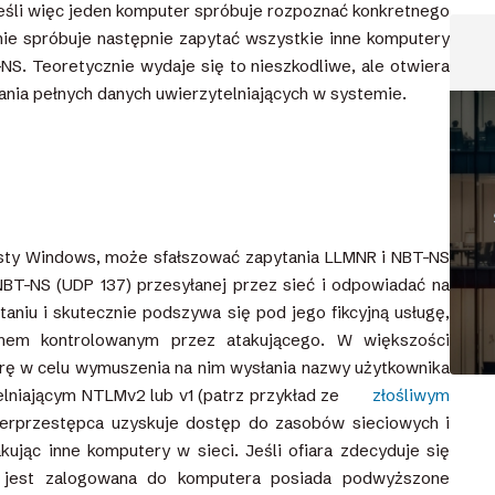
Jeśli więc jeden komputer spróbuje rozpoznać konkretnego
nie spróbuje następnie zapytać wszystkie inne komputery
NS. Teoretycznie wydaje się to nieszkodliwe, ale otwiera
nia pełnych danych uwierzytelniających w systemie.
hosty Windows, może sfałszować zapytania LLMNR i NBT-NS
NBT-NS (UDP 137) przesyłanej przez sieć i odpowiadać na
taniu i skutecznie podszywa się pod jego fikcyjną usługę,
mem kontrolowanym przez atakującego. W większości
rę w celu wymuszenia na nim wysłania nazwy użytkownika
telniającym NTLMv2 lub v1 (patrz przykład ze
złośliwym
yberprzestępca uzyskuje dostęp do zasobów sieciowych i
kując inne komputery w sieci. Jeśli ofiara zdecyduje się
ym jest zalogowana do komputera posiada podwyższone