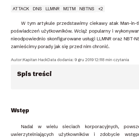
ATTACK
DNS
LLMNR
MITM
NBTNS
+2
W tym artykule przedstawimy ciekawy atak Man-in-t
poświadczeń użytkowników. Wciąż popularny i wykonywany
nieodpowiednio skonfigurowane usługi LLMNR oraz NBT-NS
zamieścimy porady jak się przed nim chronić.
Autor:
Kapitan Hack
Data dodania: 9 gru 2019 12:11
8 min czytania
Spis treści
Wstęp
Nadal w wielu sieciach korporacyjnych, pow
uwierzytelniających użytkowników i zdobycie wstę