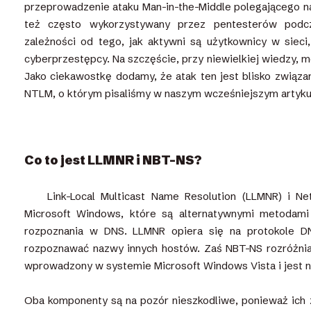
przeprowadzenie ataku Man-in-the-Middle polegającego na
też często wykorzystywany przez pentesterów podcz
zależności od tego, jak aktywni są użytkownicy w siec
cyberprzestępcy. Na szczęście, przy niewielkiej wiedzy, m
Jako ciekawostkę dodamy, że atak ten jest blisko związa
NTLM, o którym pisaliśmy w naszym wcześniejszym artyk
Co to jest LLMNR i NBT-NS?
Link-Local Multicast Name Resolution (LLMNR) i 
Microsoft Windows, które są alternatywnymi metodami 
rozpoznania w DNS. LLMNR opiera się na protokole DN
rozpoznawać nazwy innych hostów. Zaś NBT-NS rozróżnia
wprowadzony w systemie Microsoft Windows Vista i jest 
Oba komponenty są na pozór nieszkodliwe, ponieważ ich