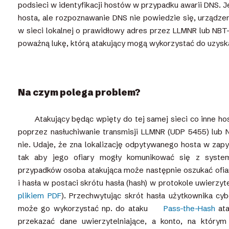
podsieci w identyfikacji hostów w przypadku awarii DNS. 
hosta, ale rozpoznawanie DNS nie powiedzie się, urządze
w sieci lokalnej o prawidłowy adres przez LLMNR lub NBT-
poważną lukę, którą atakujący mogą wykorzystać do uzyska
Na czym polega problem?
Atakujący będąc wpięty do tej samej sieci co inne 
poprzez nasłuchiwanie transmisji LLMNR (UDP 5455) lub 
nie. Udaje, że zna lokalizację odpytywanego hosta w zapy
tak aby jego ofiary mogły komunikować się z syste
przypadków osoba atakująca może następnie oszukać ofia
i hasła w postaci skrótu hasła (hash) w protokole uwierzy
plikiem PDF
). Przechwytując skrót hasła użytkownika c
może go wykorzystać np. do ataku
Pass-the-Hash
ata
przekazać dane uwierzytelniające, a konto, na któr