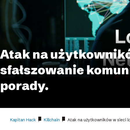
Atak na użytkownikó
sfałszowanie komuni
porady.
Kapitan Hack
/
Killchain
/
Atak na użytkowników w sieci l