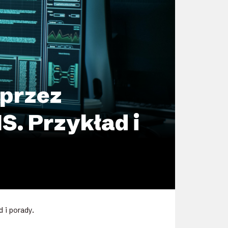
oprzez
. Przykład i
 i porady.