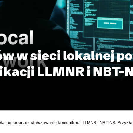
w w sieci lokalnej p
kacji LLMNR i NBT-NS
okalnej poprzez sfałszowanie komunikacji LLMNR i NBT-NS. Przykład