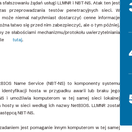
 sfałszowaniu żądań usługi LLMNR i NBT-NS. Atak ten jest
as przeprowadzania testów penetracyjnych sieci. W
i, może niemal natychmiast dostarczyć cenne informacje
ożna łatwo się przed nim zabezpieczyć, ale o tym później.
ny ze słabościami mechanizmu/protokołu uwierzytelniania
ule
tutaj
.
NetBIOS Name Service (NBT-NS) to komponenty systemu
identyfikacji hosta w przypadku awarii lub braku jego
S i umożliwia komputerom w tej samej sieci lokalnej
 hosty w sieci według ich nazwy NetBIOS. LLMNR został
następcą NBT-NS.
 zadaniem jest pomaganie innym komputerom w tej samej