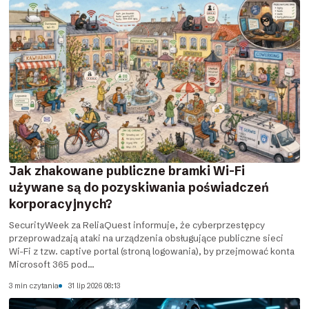
Jak zhakowane publiczne bramki Wi-Fi
używane są do pozyskiwania poświadczeń
korporacyjnych?
SecurityWeek za ReliaQuest informuje, że cyberprzestępcy
przeprowadzają ataki na urządzenia obsługujące publiczne sieci
Wi-Fi z tzw. captive portal (stroną logowania), by przejmować konta
Microsoft 365 pod...
3 min czytania
31 lip 2026 08:13