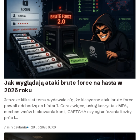
Jak wyglądają ataki brute force na hasła w
2026 roku
Jeszcze kilka lat temu wydawało się, że klasyczne ataki brute force
powoli odchodzą do historii. Coraz więcej usług korzysta z MFA,
mechanizmów blokowania kont, CAPTCHA czy ograniczania liczby
prób l...
7 min czytania
28 lip 2026 08:00