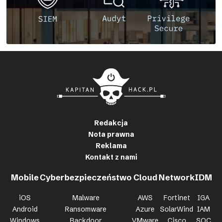
Redakcja
Nota prawna
Reklama
Kontakt z nami
Mobile
Cyberbezpieczeństwo
Cloud
Network
IDM
iOS
Malware
AWS
Fortinet
IGA
Android
Ransomware
Azure
SolarWind
IAM
Windows
Backdoor
VMware
Cisco
SOC