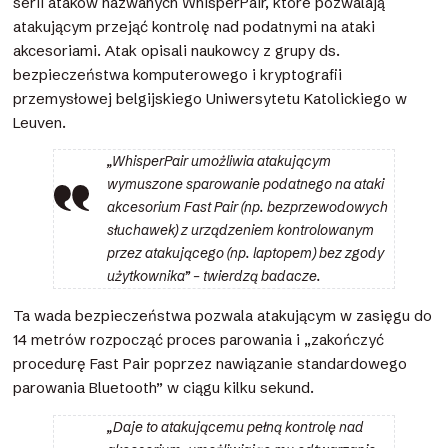
serii ataków nazwanych WhisperPair, które pozwalają
atakującym przejąć kontrolę nad podatnymi na ataki
akcesoriami. Atak opisali naukowcy z grupy ds.
bezpieczeństwa komputerowego i kryptografii
przemysłowej belgijskiego Uniwersytetu Katolickiego w
Leuven.
„WhisperPair umożliwia atakującym
wymuszone sparowanie podatnego na ataki
akcesorium Fast Pair (np. bezprzewodowych
słuchawek) z urządzeniem kontrolowanym
przez atakującego (np. laptopem) bez zgody
użytkownika” – twierdzą badacze.
Ta wada bezpieczeństwa pozwala atakującym w zasięgu do
14 metrów rozpocząć proces parowania i „zakończyć
procedurę Fast Pair poprzez nawiązanie standardowego
parowania Bluetooth” w ciągu kilku sekund.
„Daje to atakującemu pełną kontrolę nad