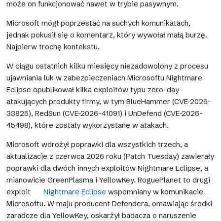
może on funkcjonować nawet w trybie pasywnym.
Microsoft mógł poprzestać na suchych komunikatach,
jednak pokusił się o komentarz, który wywołał małą burzę.
Najpierw trochę kontekstu.
W ciągu ostatnich kilku miesięcy niezadowolony z procesu
ujawniania luk w zabezpieczeniach Microsoftu Nightmare
Eclipse opublikował kilka exploitów typu zero-day
atakujących produkty firmy, w tym BlueHammer (CVE-2026-
33825), RedSun (CVE-2026-41091) i UnDefend (CVE-2026-
45498), które zostały wykorzystane w atakach.
Microsoft wdrożył poprawki dla wszystkich trzech, a
aktualizacje z czerwca 2026 roku (Patch Tuesday) zawierały
poprawki dla dwóch innych exploitów Nightmare Eclipse, a
mianowicie GreenPlasma i YellowKey. RoguePlanet to drugi
exploit
Nightmare Eclipse
wspomniany w komunikacie
Microsoftu. W maju producent Defendera, omawiając środki
zaradcze dla YellowKey, oskarżył badacza o naruszenie