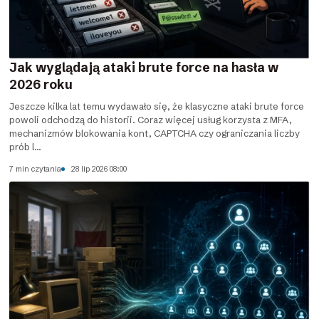
Jak wyglądają ataki brute force na hasła w
2026 roku
Jeszcze kilka lat temu wydawało się, że klasyczne ataki brute force
powoli odchodzą do historii. Coraz więcej usług korzysta z MFA,
mechanizmów blokowania kont, CAPTCHA czy ograniczania liczby
prób l...
7 min czytania
28 lip 2026 08:00