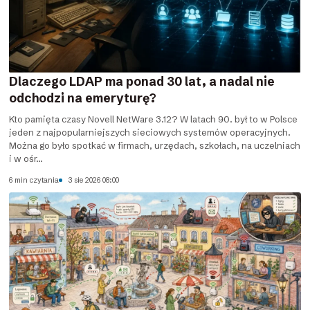
Dlaczego LDAP ma ponad 30 lat, a nadal nie
odchodzi na emeryturę?
Kto pamięta czasy Novell NetWare 3.12? W latach 90. był to w Polsce
jeden z najpopularniejszych sieciowych systemów operacyjnych.
Można go było spotkać w firmach, urzędach, szkołach, na uczelniach
i w ośr...
6 min czytania
3 sie 2026 08:00