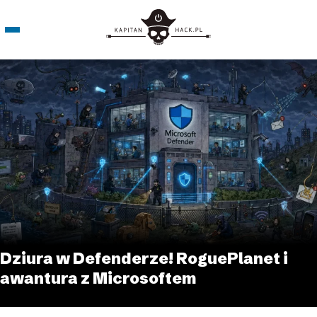
Dziura w Defenderze! RoguePlanet i
awantura z Microsoftem