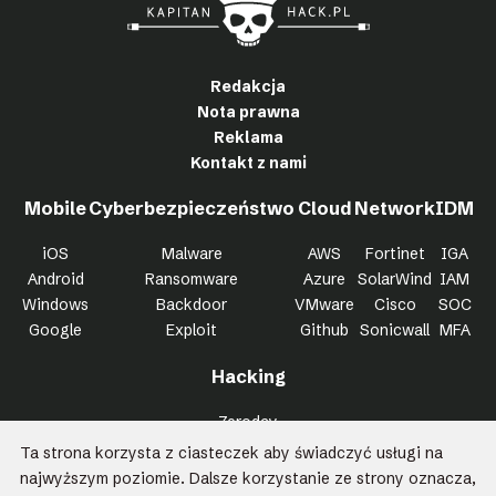
Redakcja
Nota prawna
Reklama
Kontakt z nami
Mobile
Cyberbezpieczeństwo
Cloud
Network
IDM
iOS
Malware
AWS
Fortinet
IGA
Android
Ransomware
Azure
SolarWind
IAM
Windows
Backdoor
VMware
Cisco
SOC
Google
Exploit
Github
Sonicwall
MFA
Hacking
Zeroday
Bypass
Ta strona korzysta z ciasteczek aby świadczyć usługi na
Trojan
najwyższym poziomie. Dalsze korzystanie ze strony oznacza,