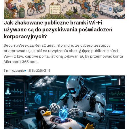
Jak zhakowane publiczne bramki Wi-Fi
używane są do pozyskiwania poświadczeń
korporacyjnych?
SecurityWeek za ReliaQuest informuje, że cyberprzestępcy
przeprowadzają ataki na urządzenia obsługujące publiczne sieci
Wi-Fi z tzw. captive portal (stroną logowania), by przejmować konta
Microsoft 365 pod...
3 min czytania
31 lip 2026 08:13