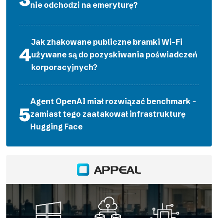
nie odchodzi na emeryturę?
Jak zhakowane publiczne bramki Wi-Fi
używane są do pozyskiwania poświadczeń
korporacyjnych?
Agent OpenAI miał rozwiązać benchmark –
zamiast tego zaatakował infrastrukturę
Hugging Face