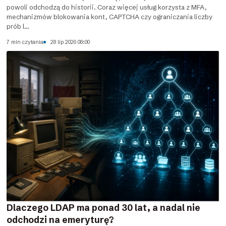
powoli odchodzą do historii. Coraz więcej usług korzysta z MFA,
mechanizmów blokowania kont, CAPTCHA czy ograniczania liczby
prób l...
7 min czytania
28 lip 2026 08:00
Dlaczego LDAP ma ponad 30 lat, a nadal nie
odchodzi na emeryturę?