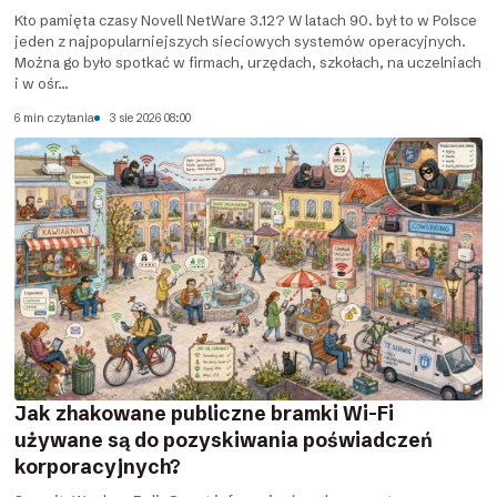
Kto pamięta czasy Novell NetWare 3.12? W latach 90. był to w Polsce
jeden z najpopularniejszych sieciowych systemów operacyjnych.
Można go było spotkać w firmach, urzędach, szkołach, na uczelniach
i w ośr...
6 min czytania
3 sie 2026 08:00
Jak zhakowane publiczne bramki Wi-Fi
używane są do pozyskiwania poświadczeń
korporacyjnych?