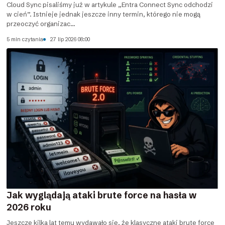
Cloud Sync pisaliśmy już w artykule „Entra Connect Sync odchodzi
w cień”. Istnieje jednak jeszcze inny termin, którego nie mogą
przeoczyć organizac...
5 min czytania
27 lip 2026 08:00
Jak wyglądają ataki brute force na hasła w
2026 roku
Jeszcze kilka lat temu wydawało się, że klasyczne ataki brute force