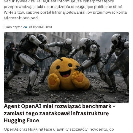
SecurityWeek za ReliaQuest informuje, że cyberprzestępcy
przeprowadzają ataki na urządzenia obsługujące publiczne sieci
Wi-Fi z tzw. captive portal (stroną logowania), by przejmować konta
Microsoft 365 pod...
3 min czytania
31 lip 2026 08:13
Agent OpenAI miał rozwiązać benchmark –
zamiast tego zaatakował infrastrukturę
Hugging Face
OpenAI oraz Hugging Face ujawniły szczegóły incydentu, do