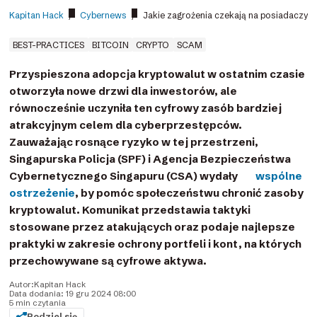
Kapitan Hack
/
Cybernews
/
Jakie zagrożenia czekają na posiadaczy p
BEST-PRACTICES
BITCOIN
CRYPTO
SCAM
Przyspieszona adopcja kryptowalut w ostatnim czasie
otworzyła nowe drzwi dla inwestorów, ale
równocześnie uczyniła ten cyfrowy zasób bardziej
atrakcyjnym celem dla cyberprzestępców.
Zauważając rosnące ryzyko w tej przestrzeni,
Singapurska Policja (SPF) i Agencja Bezpieczeństwa
Cybernetycznego Singapuru (CSA) wydały
wspólne
ostrzeżenie
, by pomóc społeczeństwu chronić zasoby
kryptowalut. Komunikat przedstawia taktyki
stosowane przez atakujących oraz podaje najlepsze
praktyki w zakresie ochrony portfeli i kont, na których
przechowywane są cyfrowe aktywa.
Autor:
Kapitan Hack
Data dodania: 19 gru 2024 08:00
5 min czytania
Podziel się