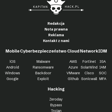
Redakcja
Nota prawna
Reklama
Kontakt z nami
Mobile
Cyberbezpieczeństwo
Cloud
Network
IDM
iOS
Malware
AWS
Fortinet
IGA
Android
Ransomware
Azure
SolarWind
IAM
Windows
Backdoor
VMware
Cisco
SOC
Google
Exploit
Github
Sonicwall
MFA
Hacking
Zeroday
Bypass
Trojan