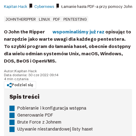
Kapitan Hack
/
Cybernews
/
Łamanie hasła PDF-a przy pomocy John T
JOHNTHERIPPER
LINUX
PDF
PENTESTING
O John the Ripper
wspominaliśmy już raz
opisując to
narzędzie jako warte uwagi dla każdego pentestera.
To szybki program do łamania haseł, obecnie dostępny
dla wielu odmian systemów Unix, macOS, Windows,
DOS, BeOS i OpenVMS.
Autor:
Kapitan Hack
Data dodania: 30 cze 2022 09:14
4 min czytania
Podziel się
Spis treści
Pobieranie i konfiguracja wstępna
Generowanie PDF
Brute Force z Johnem
Używanie niestandardowej listy haseł