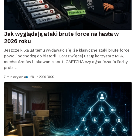
Jak wyglądają ataki brute force na hasła w
2026 roku
Jeszcze kilka lat temu wydawało się, że klasyczne ataki brute force
powoli odchodzą do historii. Coraz więcej usług korzysta z MFA,
mechanizmów blokowania kont, CAPTCHA czy ograniczania liczby
prób l...
7 min czytania
28 lip 2026 08:00