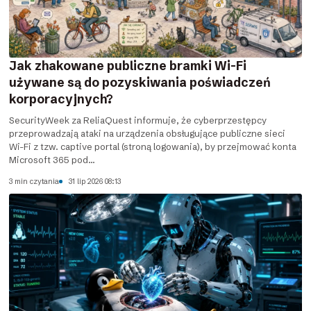
Jak zhakowane publiczne bramki Wi-Fi
używane są do pozyskiwania poświadczeń
korporacyjnych?
SecurityWeek za ReliaQuest informuje, że cyberprzestępcy
przeprowadzają ataki na urządzenia obsługujące publiczne sieci
Wi-Fi z tzw. captive portal (stroną logowania), by przejmować konta
Microsoft 365 pod...
3 min czytania
31 lip 2026 08:13