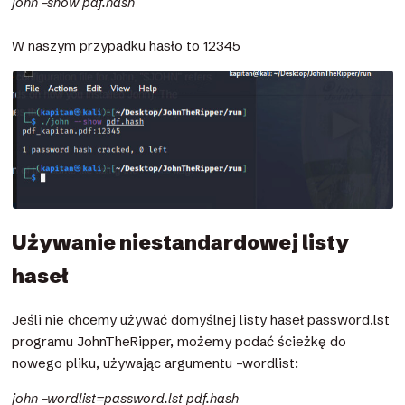
john –show pdf.hash
W naszym przypadku hasło to 12345
Używanie niestandardowej listy
haseł
Jeśli nie chcemy używać domyślnej listy haseł password.lst
programu JohnTheRipper, możemy podać ścieżkę do
nowego pliku, używając argumentu –wordlist:
john –wordlist=password.lst pdf.hash