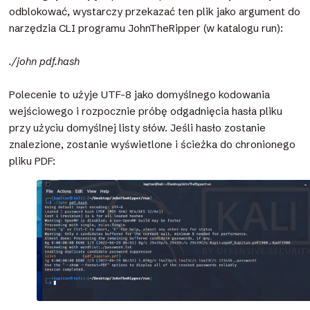
odblokować, wystarczy przekazać ten plik jako argument do
narzędzia CLI programu JohnTheRipper (w katalogu run):
./john pdf.hash
Polecenie to użyje UTF-8 jako domyślnego kodowania
wejściowego i rozpocznie próbę odgadnięcia hasła pliku
przy użyciu domyślnej listy słów. Jeśli hasło zostanie
znalezione, zostanie wyświetlone i ścieżka do chronionego
pliku PDF: