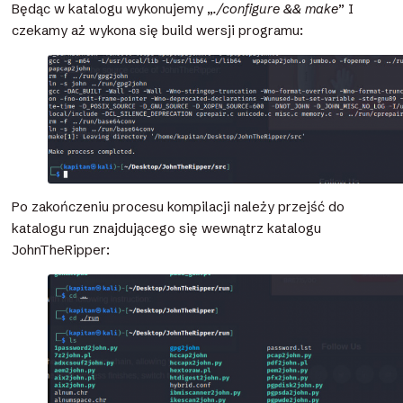
Będąc w katalogu wykonujemy „
./configure && make
” I
czekamy aż wykona się build wersji programu:
Po zakończeniu procesu kompilacji należy przejść do
katalogu run znajdującego się wewnątrz katalogu
JohnTheRipper: