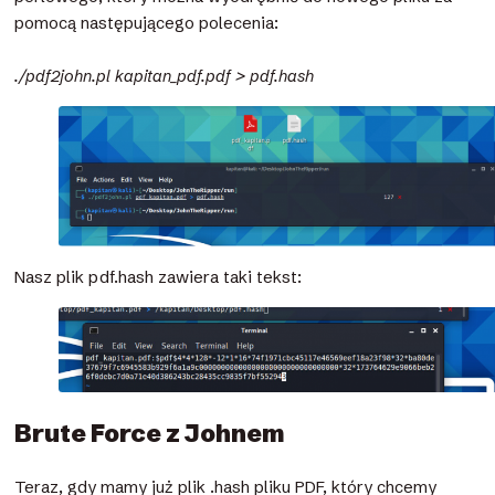
pomocą następującego polecenia:
./pdf2john.pl kapitan_pdf.pdf > pdf.hash
Nasz plik pdf.hash zawiera taki tekst:
Brute Force z Johnem
Teraz, gdy mamy już plik .hash pliku PDF, który chcemy