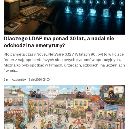
Dlaczego LDAP ma ponad 30 lat, a nadal nie
odchodzi na emeryturę?
Kto pamięta czasy Novell NetWare 3.12? W latach 90. był to w Polsce
jeden z najpopularniejszych sieciowych systemów operacyjnych.
Można go było spotkać w firmach, urzędach, szkołach, na uczelniach
i w ośr...
6 min czytania
3 sie 2026 08:00