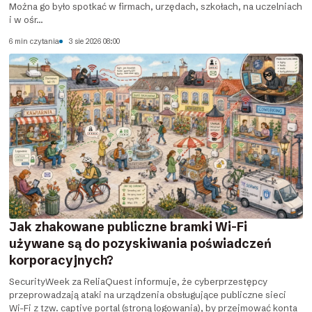
Można go było spotkać w firmach, urzędach, szkołach, na uczelniach
i w ośr...
6 min czytania
3 sie 2026 08:00
Jak zhakowane publiczne bramki Wi-Fi
używane są do pozyskiwania poświadczeń
korporacyjnych?
SecurityWeek za ReliaQuest informuje, że cyberprzestępcy
przeprowadzają ataki na urządzenia obsługujące publiczne sieci
Wi-Fi z tzw. captive portal (stroną logowania), by przejmować konta