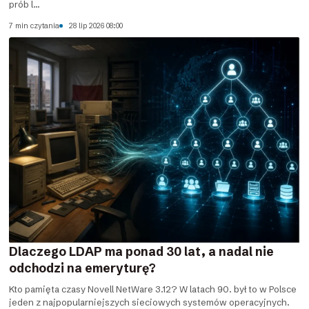
prób l...
7 min czytania
28 lip 2026 08:00
Dlaczego LDAP ma ponad 30 lat, a nadal nie
odchodzi na emeryturę?
Kto pamięta czasy Novell NetWare 3.12? W latach 90. był to w Polsce
jeden z najpopularniejszych sieciowych systemów operacyjnych.