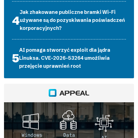
Jak zhakowane publiczne bramki Wi-Fi
używane są do pozyskiwania poświadczeń
korporacyjnych?
AI pomaga stworzyć exploit dla jądra
Linuksa. CVE-2026-53264 umożliwia
przejęcie uprawnień root