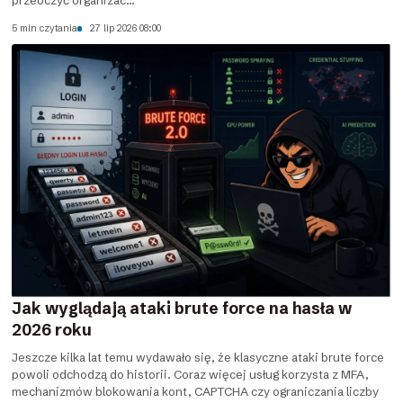
przeoczyć organizac...
5 min czytania
27 lip 2026 08:00
Jak wyglądają ataki brute force na hasła w
2026 roku
Jeszcze kilka lat temu wydawało się, że klasyczne ataki brute force
powoli odchodzą do historii. Coraz więcej usług korzysta z MFA,
mechanizmów blokowania kont, CAPTCHA czy ograniczania liczby