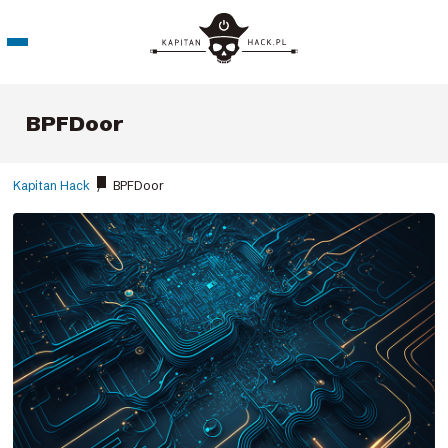
BPFDoor
Kapitan Hack
/
BPFDoor