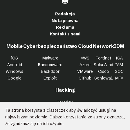
Redakcja
Nota prawna
Reklama
Kontakt z nami
Mobile
Cyberbezpieczeństwo
Cloud
Network
IDM
iOS
Malware
AWS
Fortinet
IGA
Android
Ransomware
Azure
SolarWind
IAM
Windows
Backdoor
VMware
Cisco
SOC
Google
Exploit
Github
Sonicwall
MFA
Hacking
Zeroday
Bypass
Ta strona korzysta z ciasteczek aby świadczyć usługi na
Trojan
najwyższym poziomie. Dalsze korzystanie ze strony oznacza,
Killchain
że zgadzasz się na ich użycie.