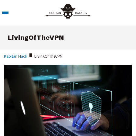
LivingOfTheVPN
Kapitan Hack
/
LivingOfTheVPN