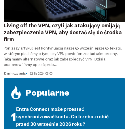
Living off the VPN, czyli jak atakujący omijają
zabezpieczenia VPN, aby dostać się do środka
firm
Poniższy artykuł jest kontynuacją naszego wcześniejszego tekstu,
w którym pisaliśmy o tym, czy VPN powinien zostać uśmiercony,
jaką mamy alternatywę oraz jak zabezpieczyć VPN. Dzisiaj
postanowiliśmy opisać prob...
10 min czytania
22 lis 2024 08:00
Popularne
Entra Connect może przestać
synchronizować konta. Co trzeba zrobić
przed 30 września 2026 roku?