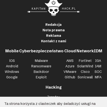
Redakcja
Nota prawna
Reklama
Kontakt z nami
Mobile
Cyberbezpieczeństwo
Cloud
Network
IDM
iOS
Malware
AWS
Fortinet
IGA
Android
Ransomware
Azure
SolarWind
IAM
Windows
Backdoor
VMware
Cisco
SOC
Google
Exploit
Github
Sonicwall
MFA
Hacking
Zeroday
Bypass
Ta strona korzysta z ciasteczek aby świadczyć usługi na