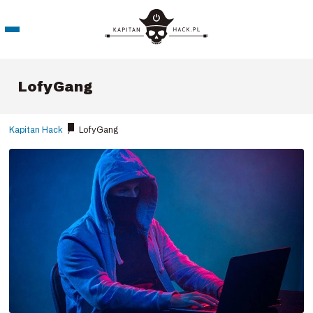
LofyGang
Kapitan Hack
/
LofyGang