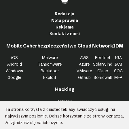
Redakcja
Nota prawna
Reklama
Kontakt z nami
Mobile
Cyberbezpieczeństwo
Cloud
Network
IDM
iOS
Malware
AWS
Fortinet
IGA
Android
Ransomware
Azure
SolarWind
IAM
Windows
Backdoor
VMware
Cisco
SOC
Google
Exploit
Github
Sonicwall
MFA
Hacking
Zeroday
Bypass
Ta strona korzysta z ciasteczek aby świadczyć usługi na
Trojan
najwyższym poziomie. Dalsze korzystanie ze strony oznacza,
Killchain
że zgadzasz się na ich użycie.