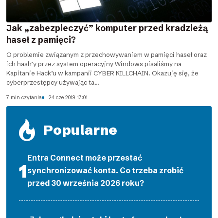
Jak „zabezpieczyć” komputer przed kradzieżą
haseł z pamięci?
O problemie związanym z przechowywaniem w pamięci haseł oraz
ich hash’y przez system operacyjny Windows pisaliśmy na
Kapitanie Hack’u w kampanii CYBER KILLCHAIN. Okazuję się, że
cyberprzestępcy używając ta...
7 min czytania
24 cze 2019 17:01
Popularne
Entra Connect może przestać
synchronizować konta. Co trzeba zrobić
przed 30 września 2026 roku?