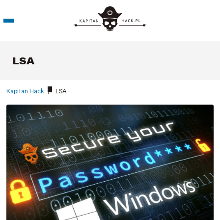
LSA
Kapitan Hack
/
LSA