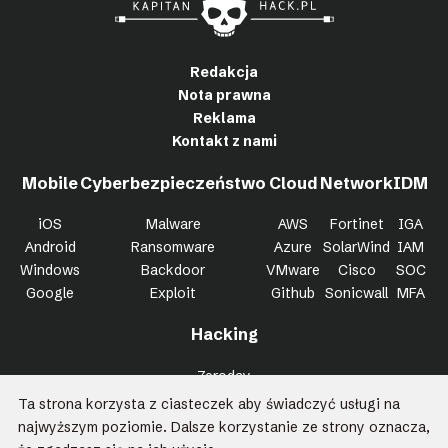
Redakcja
Nota prawna
Reklama
Kontakt z nami
Mobile
Cyberbezpieczeństwo
Cloud
Network
IDM
iOS
Malware
AWS
Fortinet
IGA
Android
Ransomware
Azure
SolarWind
IAM
Windows
Backdoor
VMware
Cisco
SOC
Google
Exploit
Github
Sonicwall
MFA
Hacking
Zeroday
Bypass
Ta strona korzysta z ciasteczek aby świadczyć usługi na
Trojan
najwyższym poziomie. Dalsze korzystanie ze strony oznacza,
Killchain