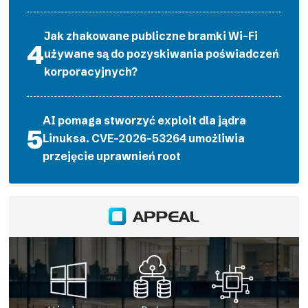
Jak zhakowane publiczne bramki Wi-Fi
używane są do pozyskiwania poświadczeń
korporacyjnych?
AI pomaga stworzyć exploit dla jądra
Linuksa. CVE-2026-53264 umożliwia
przejęcie uprawnień root