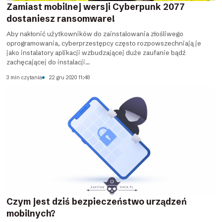
Zamiast mobilnej wersji Cyberpunk 2077
dostaniesz ransomware!
Aby nakłonić użytkowników do zainstalowania złośliwego
oprogramowania, cyberprzestępcy często rozpowszechniają je
jako instalatory aplikacji wzbudzającej duże zaufanie bądź
zachęcającej do instalacji...
3 min czytania
22 gru 2020 11:48
Czym jest dziś bezpieczeństwo urządzeń
mobilnych?