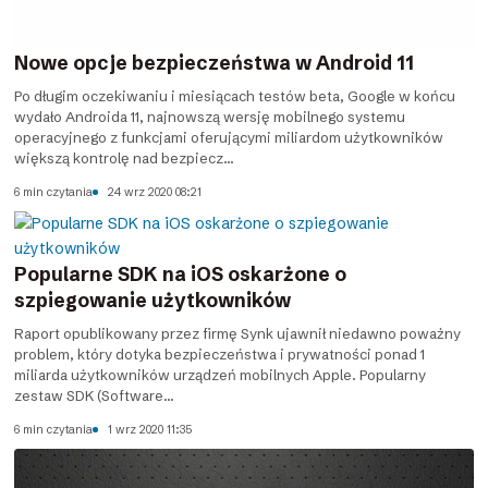
Nowe opcje bezpieczeństwa w Android 11
Po długim oczekiwaniu i miesiącach testów beta, Google w końcu
wydało Androida 11, najnowszą wersję mobilnego systemu
operacyjnego z funkcjami oferującymi miliardom użytkowników
większą kontrolę nad bezpiecz...
6 min czytania
24 wrz 2020 08:21
Popularne SDK na iOS oskarżone o
szpiegowanie użytkowników
Raport opublikowany przez firmę Synk ujawnił niedawno poważny
problem, który dotyka bezpieczeństwa i prywatności ponad 1
miliarda użytkowników urządzeń mobilnych Apple. Popularny
zestaw SDK (Software...
6 min czytania
1 wrz 2020 11:35