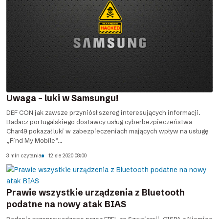
Uwaga – luki w Samsungu!
DEF CON jak zawsze przyniósł szereg interesujących informacji.
Badacz portugalskiego dostawcy usług cyberbezpieczeństwa
Char49 pokazał luki w zabezpieczeniach mających wpływ na usługę
„Find My Mobile”...
3 min czytania
12 sie 2020 08:00
Prawie wszystkie urządzenia z Bluetooth
podatne na nowy atak BIAS
Badania przeprowadzone przez EPFL ze Szwajcarii, CISPA z Niemiec