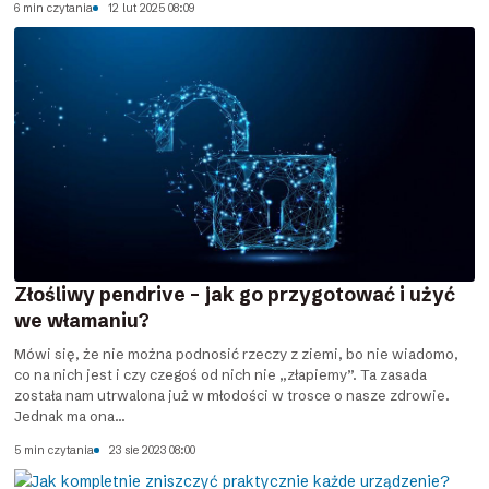
6 min czytania
12 lut 2025 08:09
Złośliwy pendrive – jak go przygotować i użyć
we włamaniu?
Mówi się, że nie można podnosić rzeczy z ziemi, bo nie wiadomo,
co na nich jest i czy czegoś od nich nie „złapiemy”. Ta zasada
została nam utrwalona już w młodości w trosce o nasze zdrowie.
Jednak ma ona...
5 min czytania
23 sie 2023 08:00