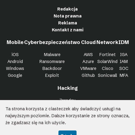
Redakcja
Nota prawna
Reklama
Kontakt z nami
Mobile
Cyberbezpieczeństwo
Cloud
Network
IDM
iOS
Malware
AWS
Fortinet
IGA
Android
Ransomware
Azure
SolarWind
IAM
Windows
Backdoor
VMware
Cisco
SOC
Google
Exploit
Github
Sonicwall
MFA
Hacking
Zeroday
Bypass
Ta strona korzysta z ciasteczek aby świadczyć usługi na
Trojan
najwyższym poziomie. Dalsze korzystanie ze strony oznacza,
Killchain
że zgadzasz się na ich użycie.
Wszystkie prawa zastrzeżone Kapitan Hack 2026