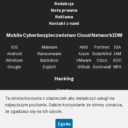
Redakcja
Nota prawna
Reklama
Kontakt z nami
Mobile
Cyberbezpieczeństwo
Cloud
Network
IDM
iOS
Malware
AWS
Fortinet
IGA
Android
Ransomware
Azure
SolarWind
IAM
Windows
Backdoor
VMware
Cisco
SOC
Google
Exploit
Github
Sonicwall
MFA
Hacking
Zeroday
Bypass
Ta strona korzysta z ciasteczek aby świadczyć usługi na
Trojan
najwyższym poziomie. Dalsze korzystanie ze strony oznacza,
Killchain
że zgadzasz się na ich użycie.
Wszystkie prawa zastrzeżone Kapitan Hack 2026
Zgoda