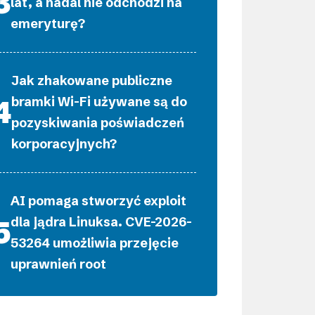
lat, a nadal nie odchodzi na
emeryturę?
Jak zhakowane publiczne
bramki Wi-Fi używane są do
pozyskiwania poświadczeń
korporacyjnych?
AI pomaga stworzyć exploit
dla jądra Linuksa. CVE-2026-
53264 umożliwia przejęcie
uprawnień root