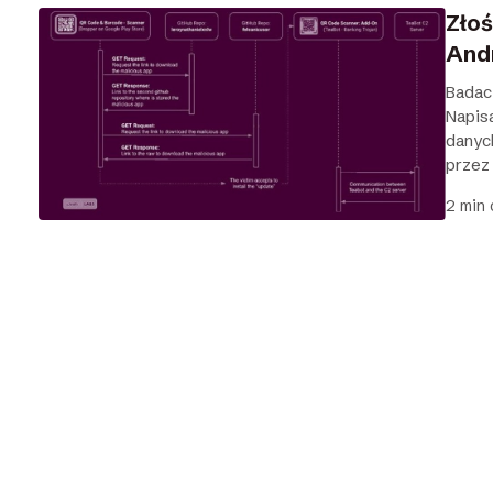
Zło
And
Badac
Napis
danyc
przez
2 min 