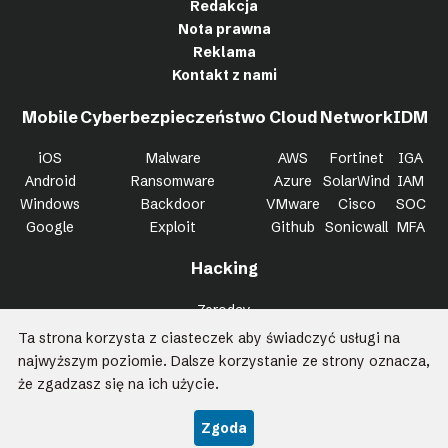
Redakcja
Nota prawna
Reklama
Kontakt z nami
Mobile
Cyberbezpieczeństwo
Cloud
Network
IDM
iOS
Malware
AWS
Fortinet
IGA
Android
Ransomware
Azure
SolarWind
IAM
Windows
Backdoor
VMware
Cisco
SOC
Google
Exploit
Github
Sonicwall
MFA
Hacking
Zeroday
Bypass
Ta strona korzysta z ciasteczek aby świadczyć usługi na
Trojan
najwyższym poziomie. Dalsze korzystanie ze strony oznacza,
Killchain
że zgadzasz się na ich użycie.
Wszystkie prawa zastrzeżone Kapitan Hack 2026
Zgoda