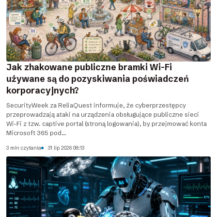
Jak zhakowane publiczne bramki Wi-Fi
używane są do pozyskiwania poświadczeń
korporacyjnych?
SecurityWeek za ReliaQuest informuje, że cyberprzestępcy
przeprowadzają ataki na urządzenia obsługujące publiczne sieci
Wi-Fi z tzw. captive portal (stroną logowania), by przejmować konta
Microsoft 365 pod...
3 min czytania
31 lip 2026 08:13