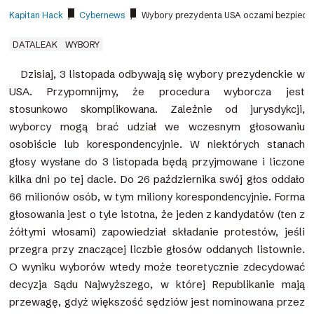
Kapitan Hack
/
Cybernews
/
Wybory prezydenta USA oczami bezpiecz
DATALEAK
WYBORY
Dzisiaj, 3 listopada odbywają się wybory prezydenckie w
USA. Przypomnijmy, że procedura wyborcza jest
stosunkowo skomplikowana. Zależnie od jurysdykcji,
wyborcy mogą brać udział we wczesnym głosowaniu
osobiście lub korespondencyjnie. W niektórych stanach
głosy wysłane do 3 listopada będą przyjmowane i liczone
kilka dni po tej dacie. Do 26 października swój głos oddało
66 milionów osób, w tym miliony korespondencyjnie. Forma
głosowania jest o tyle istotna, że jeden z kandydatów (ten z
żółtymi włosami) zapowiedział składanie protestów, jeśli
przegra przy znaczącej liczbie głosów oddanych listownie.
O wyniku wyborów wtedy może teoretycznie zdecydować
decyzja Sądu Najwyższego, w której Republikanie mają
przewagę, gdyż większość sędziów jest nominowana przez