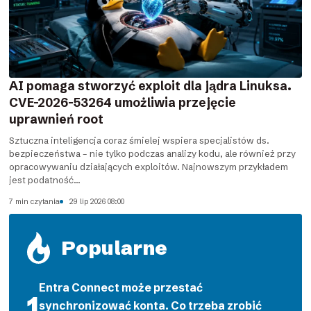
AI pomaga stworzyć exploit dla jądra Linuksa.
CVE-2026-53264 umożliwia przejęcie
uprawnień root
Sztuczna inteligencja coraz śmielej wspiera specjalistów ds.
bezpieczeństwa – nie tylko podczas analizy kodu, ale również przy
opracowywaniu działających exploitów. Najnowszym przykładem
jest podatność...
7 min czytania
29 lip 2026 08:00
Popularne
Entra Connect może przestać
synchronizować konta. Co trzeba zrobić