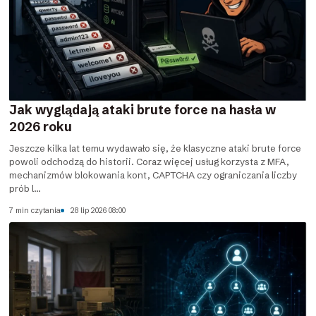
Jak wyglądają ataki brute force na hasła w
2026 roku
Jeszcze kilka lat temu wydawało się, że klasyczne ataki brute force
powoli odchodzą do historii. Coraz więcej usług korzysta z MFA,
mechanizmów blokowania kont, CAPTCHA czy ograniczania liczby
prób l...
7 min czytania
28 lip 2026 08:00