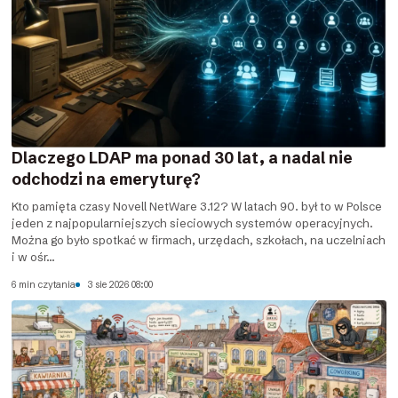
Dlaczego LDAP ma ponad 30 lat, a nadal nie
odchodzi na emeryturę?
Kto pamięta czasy Novell NetWare 3.12? W latach 90. był to w Polsce
jeden z najpopularniejszych sieciowych systemów operacyjnych.
Można go było spotkać w firmach, urzędach, szkołach, na uczelniach
i w ośr...
6 min czytania
3 sie 2026 08:00