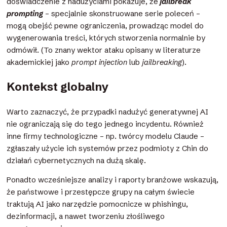
doświadczenie z nadużyciami pokazuje, że
jailbreak
prompting
– specjalnie skonstruowane serie poleceń –
mogą obejść pewne ograniczenia, prowadząc model do
wygenerowania treści, których stworzenia normalnie by
odmówił. (To znany wektor ataku opisany w literaturze
akademickiej jako
prompt injection
lub
jailbreaking
).
Kontekst globalny
Warto zaznaczyć, że przypadki nadużyć generatywnej AI
nie ograniczają się do tego jednego incydentu. Również
inne firmy technologiczne – np. twórcy modelu Claude –
zgłaszały użycie ich systemów przez podmioty z Chin do
działań cybernetycznych na dużą skalę.
Ponadto wcześniejsze analizy i raporty branżowe wskazują,
że państwowe i przestępcze grupy na całym świecie
traktują AI jako narzędzie pomocnicze w phishingu,
dezinformacji, a nawet tworzeniu złośliwego