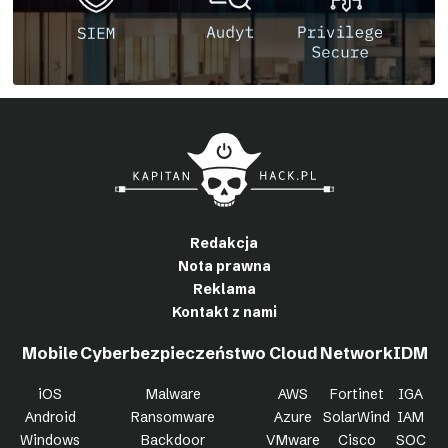
Redakcja
Nota prawna
Reklama
Kontakt z nami
Mobile
Cyberbezpieczeństwo
Cloud
Network
IDM
iOS
Malware
AWS
Fortinet
IGA
Android
Ransomware
Azure
SolarWind
IAM
Windows
Backdoor
VMware
Cisco
SOC