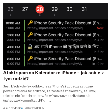
Ataki spam na Kalendarze iPhone – jak sobie z
tym radzić?
Jeśli kiedykolwiek odblokujesz iPhone'a i zobaczysz liczne
powiadomienia twierdzące, że zostałeś zhakowany, że Twój
telefon nie jest chroniony, że wirusy uszkodziły dane lub
(najlepsze) komunikat „Kliknij...
4 min czytania
23 lut 2023 10:02