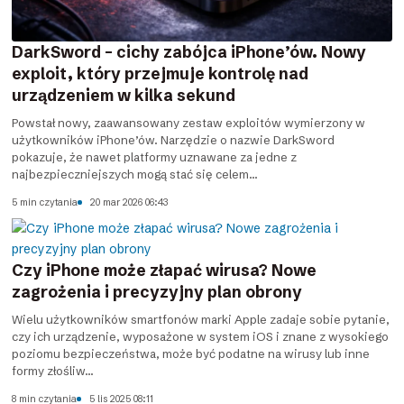
DarkSword – cichy zabójca iPhone’ów. Nowy
exploit, który przejmuje kontrolę nad
urządzeniem w kilka sekund
Powstał nowy, zaawansowany zestaw exploitów wymierzony w
użytkowników iPhone’ów. Narzędzie o nazwie DarkSword
pokazuje, że nawet platformy uznawane za jedne z
najbezpieczniejszych mogą stać się celem...
5 min czytania
20 mar 2026 06:43
Czy iPhone może złapać wirusa? Nowe
zagrożenia i precyzyjny plan obrony
Wielu użytkowników smartfonów marki Apple zadaje sobie pytanie,
czy ich urządzenie, wyposażone w system iOS i znane z wysokiego
poziomu bezpieczeństwa, może być podatne na wirusy lub inne
formy złośliw...
8 min czytania
5 lis 2025 08:11