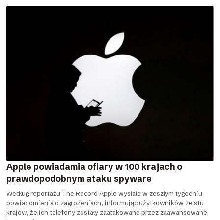
Apple powiadamia ofiary w 100 krajach o
prawdopodobnym ataku spyware
Według reportażu The Record Apple wysłało w zeszłym tygodniu
powiadomienia o zagrożeniach, informując użytkowników ze stu
krajów, że ich telefony zostały zaatakowane przez zaawansowane