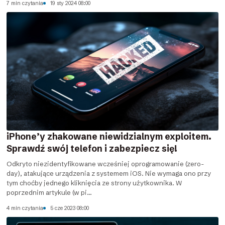
7 min czytania
19 sty 2024 08:00
iPhone’y zhakowane niewidzialnym exploitem.
Sprawdź swój telefon i zabezpiecz się!
Odkryto niezidentyfikowane wcześniej oprogramowanie (zero-
day), atakujące urządzenia z systemem iOS. Nie wymaga ono przy
tym choćby jednego kliknięcia ze strony użytkownika. W
poprzednim artykule (w pi...
4 min czytania
5 cze 2023 08:00