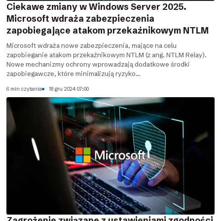
Ciekawe zmiany w Windows Server 2025.
Microsoft wdraża zabezpieczenia
zapobiegające atakom przekaźnikowym NTLM
Microsoft wdraża nowe zabezpieczenia, mające na celu
zapobieganie atakom przekaźnikowym NTLM (z ang. NTLM Relay).
Nowe mechanizmy ochrony wprowadzają dodatkowe środki
zapobiegawcze, które minimalizują ryzyko...
6 min czytania
18 gru 2024 07:00
Zagrożenie związane z ustawieniami zgodności