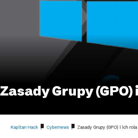
Zasady Grupy (GPO) 
Kapitan Hack
/
Cybernews
/
Zasady Grupy (GPO) i ich rol