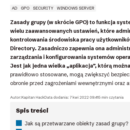
AD
GPO
SECURITY
WINDOWS SERVER
Zasady grupy (w skrócie GPO) to funkcja sy
wielu zaawansowanych ustawień, które admin
kontrolowania środowiska pracy użytkownikó
Directory. Zasadniczo zapewnia ona administ
zarządzania i konfigurowania systemów opera
Jest jak jedna wielka „aplikacja”, którą moż
prawidłowo stosowane, mogą zwiększyć bezpie
obronie przed zagrożeniami wewnętrznymi oraz 
Autor:
Kapitan Hack
Data dodania: 7 kwi 2022 09:41
5 min czytania
Spis treści
Jak są przetwarzane obiekty zasad grupy?