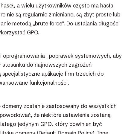
e haseł, a wielu użytkowników często ma hasła
e nie są regularnie zmieniane, są zbyt proste lub
anie metodą „brute force”. Do ustalania długości
ykorzystać GPO.
ji oprogramowania i poprawek systemowych, aby
 w stosunku do najnowszych zagrożeń
specjalistyczne aplikacje firm trzecich do
awansowane funkcjonalności.
e domeny zostanie zastosowany do wszystkich
powodować, że niektóre ustawienia zostaną
latego jedynym GPO, który powinien być
ityka domeny (Default Domain Policy). Inne