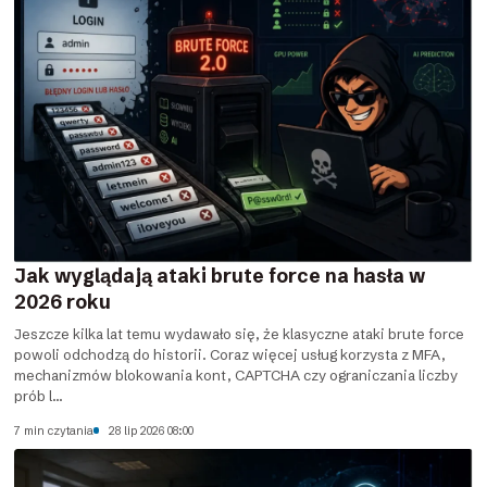
Jak wyglądają ataki brute force na hasła w
2026 roku
Jeszcze kilka lat temu wydawało się, że klasyczne ataki brute force
powoli odchodzą do historii. Coraz więcej usług korzysta z MFA,
mechanizmów blokowania kont, CAPTCHA czy ograniczania liczby
prób l...
7 min czytania
28 lip 2026 08:00