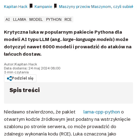
Kapitan Hack
/
Kampanie
/
Maszyny przeciw Maszynom, czyli subiektyw
AI
LLAMA
MODEL
PYTHON
RCE
Krytyczna luka w popularnym pakiecie Pythona dla
modeli AI typu LLM (ang.
large-language models
) może
dotyczyć nawet 6000 modeli i prowadzić do ataków na
łańcuch dostaw.
Autor:
Kapitan Hack
Data dodania: 24 maj 2024 08:00
3 min czytania
Podziel się
Spis treści
Niedawno stwierdzono, że pakiet
lama-cpp-python
o
otwartym kodzie źródłowym jest podatny na wstrzyknięcie
szablonu po stronie serwera, co może prowadzić do
zdalnego wykonania kodu (RCE). Luka oznaczona jako