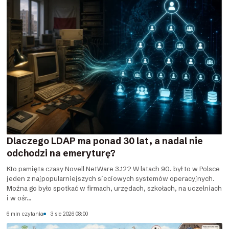
Dlaczego LDAP ma ponad 30 lat, a nadal nie
odchodzi na emeryturę?
Kto pamięta czasy Novell NetWare 3.12? W latach 90. był to w Polsce
jeden z najpopularniejszych sieciowych systemów operacyjnych.
Można go było spotkać w firmach, urzędach, szkołach, na uczelniach
i w ośr...
6 min czytania
3 sie 2026 08:00