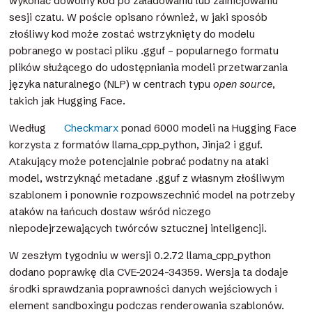
wykonać dowolny kod po załadowaniu lub zainicjowaniu
sesji czatu. W poście opisano również, w jaki sposób
złośliwy kod może zostać wstrzyknięty do modelu
pobranego w postaci pliku .gguf – popularnego formatu
plików służącego do udostępniania modeli przetwarzania
języka naturalnego (NLP) w centrach typu
open source
,
takich jak Hugging Face.
Według
Checkmarx
ponad 6000 modeli na Hugging Face
korzysta z formatów llama_cpp_python, Jinja2 i gguf.
Atakujący może potencjalnie pobrać podatny na ataki
model, wstrzyknąć metadane .gguf z własnym złośliwym
szablonem i ponownie rozpowszechnić model na potrzeby
ataków na łańcuch dostaw wśród niczego
niepodejrzewających twórców sztucznej inteligencji.
W zeszłym tygodniu w wersji 0.2.72 llama_cpp_python
dodano poprawkę dla CVE-2024-34359. Wersja ta dodaje
środki sprawdzania poprawności danych wejściowych i
element sandboxingu podczas renderowania szablonów.