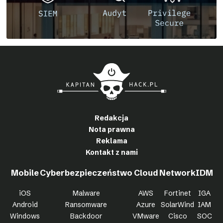
Redakcja
Nota prawna
Reklama
Kontakt z nami
Mobile
Cyberbezpieczeństwo
Cloud
Network
IDM
iOS
Malware
AWS
Fortinet
IGA
Android
Ransomware
Azure
SolarWind
IAM
Windows
Backdoor
VMware
Cisco
SOC