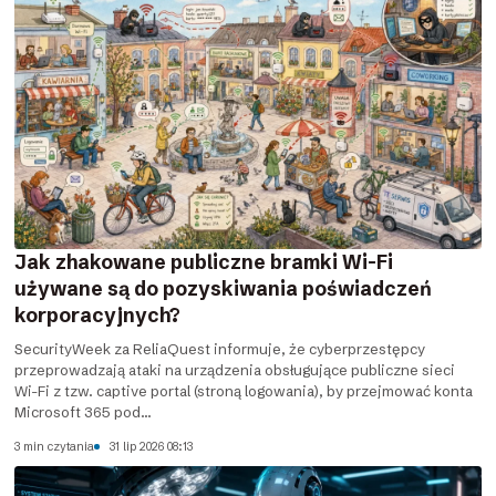
Jak zhakowane publiczne bramki Wi-Fi
używane są do pozyskiwania poświadczeń
korporacyjnych?
SecurityWeek za ReliaQuest informuje, że cyberprzestępcy
przeprowadzają ataki na urządzenia obsługujące publiczne sieci
Wi-Fi z tzw. captive portal (stroną logowania), by przejmować konta
Microsoft 365 pod...
3 min czytania
31 lip 2026 08:13